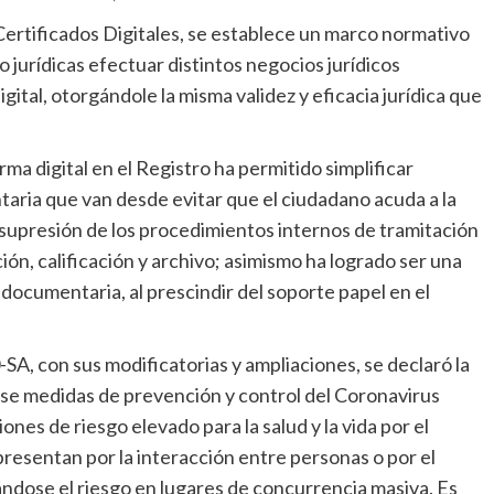
ertificados Digitales, se establece un marco normativo
o jurídicas efectuar distintos negocios jurídicos
gital, otorgándole la misma validez y eficacia jurídica que
rma digital en el Registro ha permitido simplificar
aria que van desde evitar que el ciudadano acuda a la
la supresión de los procedimientos internos de tramitación
ión, calificación y archivo; asimismo ha logrado ser una
n documentaria, al prescindir del soporte papel en el
, con sus modificatorias y ampliaciones, se declaró la
ose medidas de prevención y control del Coronavirus
nes de riesgo elevado para la salud y la vida por el
 presentan por la interacción entre personas o por el
dose el riesgo en lugares de concurrencia masiva. Es