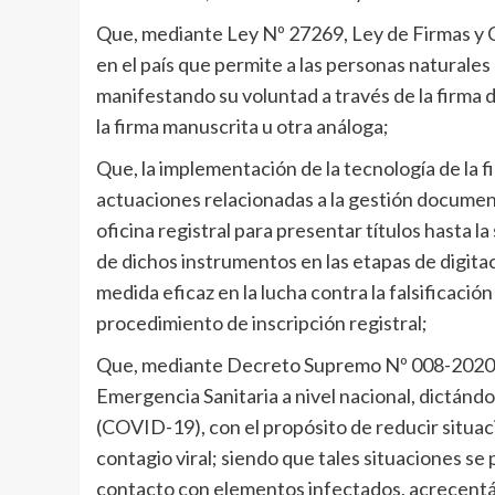
Que, mediante Ley Nº 27269, Ley de Firmas y C
en el país que permite a las personas naturales 
manifestando su voluntad a través de la firma di
la firma manuscrita u otra análoga;
Que, la implementación de la tecnología de la fi
actuaciones relacionadas a la gestión document
oficina registral para presentar títulos hasta 
de dichos instrumentos en las etapas de digitac
medida eficaz en la lucha contra la falsificació
procedimiento de inscripción registral;
Que, mediante Decreto Supremo Nº 008-2020-SA
Emergencia Sanitaria a nivel nacional, dictánd
(COVID-19), con el propósito de reducir situacio
contagio viral; siendo que tales situaciones se
contacto con elementos infectados, acrecentán