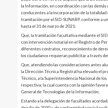
la Información, en coordinación con las demás u
conducentes a la incorporación de la totalidad 
tramitación por el SID-SUNARP, conforme a u
hasta el 31 de marzo de 2021;
Que, la tramitación facultativa mediante el SI
con intervención notarial en el Registro de Pers
diferentes contratos, reconocimiento de derecho
los ciudadanos requieran publicitar a través de
Que, atendiendo las consideraciones antes alud
la Dirección Técnica Registral ha elevado el 
Técnico, a la Superintendencia Nacional de los 
respectiva; la cual cuenta con la opinión favora
General de Tecnologías de la Información;
Estando a la delegación de facultades acordada
de julio de 2020 y, de conformidad con la facult