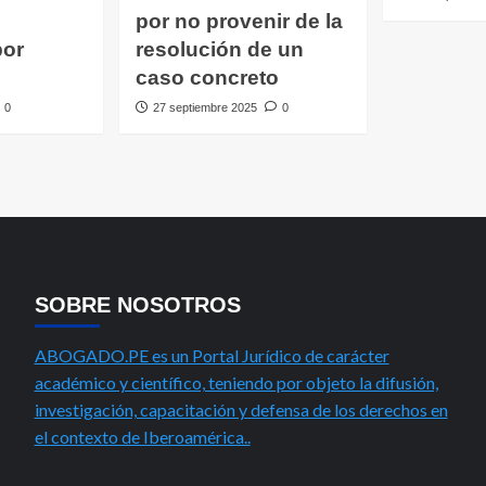
por no provenir de la
por
resolución de un
caso concreto
0
27 septiembre 2025
0
SOBRE NOSOTROS
ABOGADO.PE es un Portal Jurídico de carácter
académico y científico, teniendo por objeto la difusión,
investigación, capacitación y defensa de los derechos en
el contexto de Iberoamérica..