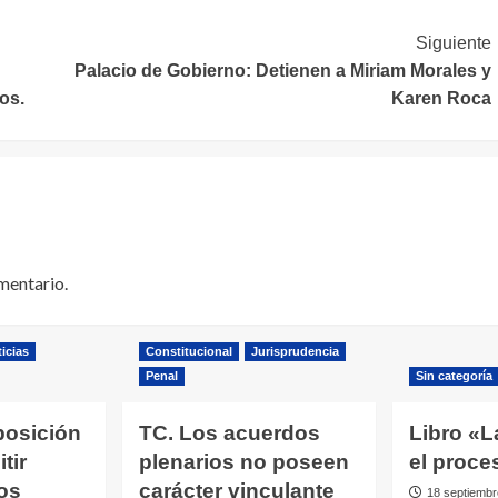
Siguiente
Palacio de Gobierno: Detienen a Miriam Morales y
os.
Karen Roca
mentario.
icias
Constitucional
Jurisprudencia
Penal
Sin categoría
posición
TC. Los acuerdos
Libro «L
tir
plenarios no poseen
el proce
os
carácter vinculante
18 septiembr