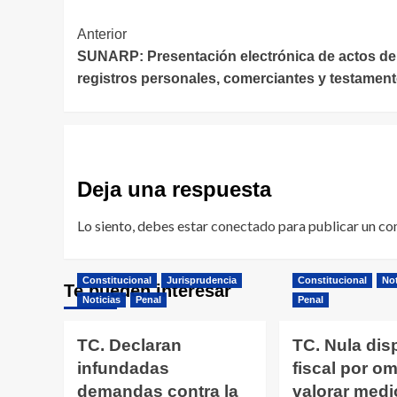
Navegación
Anterior
SUNARP: Presentación electrónica de actos de
de
registros personales, comerciantes y testament
entradas
Deja una respuesta
Lo siento, debes estar
conectado
para publicar un co
Constitucional
Jurisprudencia
Constitucional
Not
Te pueden interesar
Noticias
Penal
Penal
TC. Declaran
TC. Nula dis
infundadas
fiscal por omi
demandas contra la
valorar medi