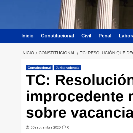
Inicio
Constitucional
Civil
Penal
Labor
INICIO
CONSTITUCIONAL
TC: RESOLUCIÓN QUE DE
Constitucional
Jurisprudencia
TC: Resolución
improcedente 
sobre vacancia
30 septiembre 2020
0