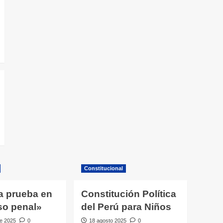
Constitucional
a prueba en
Constitución Política
so penal»
del Perú para Niños
e 2025
0
18 agosto 2025
0