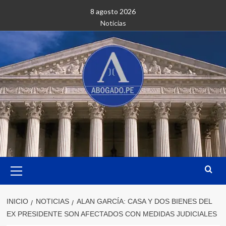
Saltar
8 agosto 2026
al
Noticias
contenido
Menú
primario
INICIO
NOTICIAS
ALAN GARCÍA: CASA Y DOS BIENES DEL
EX PRESIDENTE SON AFECTADOS CON MEDIDAS JUDICIALES