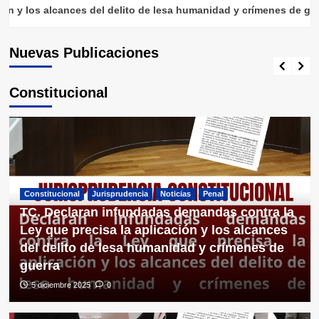
contra la Ley que precisa la aplicación y
s del delito de lesa humanidad y crímenes de guerra
los alcances del delito de lesa
humanidad y crímenes de guerra
Nuevas Publicaciones
5 diciembre 2025
0
Constitucional
Constitucional
Jurisprudencia
Noticias
Penal
TC. Declaran infundadas demandas contra la
Ley que precisa la aplicación y los alcances
del delito de lesa humanidad y crímenes de
guerra
5 diciembre 2025
0