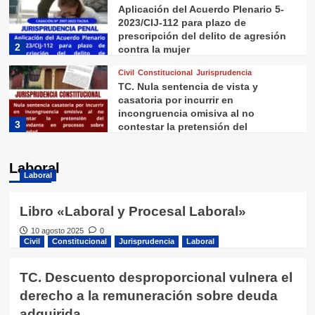
Aplicación del Acuerdo Plenario 5-
2023/CIJ-112 para plazo de
prescripción del delito de agresión
2
contra la mujer
Civil
Constitucional
Jurisprudencia
TC. Nula sentencia de vista y
casatoria por incurrir en
incongruencia omisiva al no
3
contestar la pretensión del
demandante en procesos sobre
Civil
Constitucional
Jurisprudencia
Laboral
propiedad
TC. Descuento desproporcional
Laboral
Laboral
vulnera el derecho a la
remuneración sobre deuda
4
adquirida
Libro «Laboral y Procesal Laboral»
Civil
Constitucional
Jurisprudencia
10 agosto 2025
0
TC. No existe cosa juzgada en
Civil
Constitucional
Jurisprudencia
Laboral
pensión de alimentos por acuerdo
conciliatorio, cuando el proceso
TC. Descuento desproporcional vulnera el
5
esta en ejecución
derecho a la remuneración sobre deuda
Civil
Jurisprudencia
adquirida