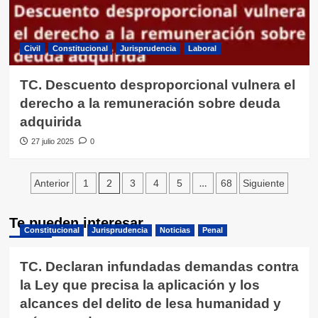
Civil
Constitucional
Jurisprudencia
Laboral
TC. Descuento desproporcional vulnera el
derecho a la remuneración sobre deuda
adquirida
27 julio 2025
0
Paginación
2
…
Anterior
1
3
4
5
68
Siguiente
de
Te pueden interesar
entradas
Constitucional
Jurisprudencia
Noticias
Penal
TC. Declaran infundadas demandas contra
la Ley que precisa la aplicación y los
alcances del delito de lesa humanidad y