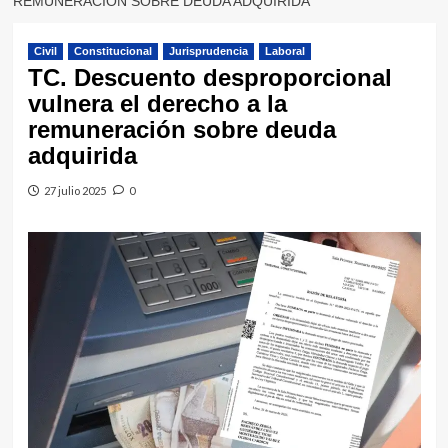
REMUNERACIÓN SOBRE DEUDA ADQUIRIDA
Civil
Constitucional
Jurisprudencia
Laboral
TC. Descuento desproporcional
vulnera el derecho a la
remuneración sobre deuda
adquirida
27 julio 2025
0