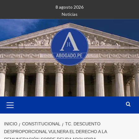
Saltar
8 agosto 2026
al
Noticias
contenido
Menú
primario
INICIO
CONSTITUCIONAL
TC. DESCUENTO
DESPROPORCIONAL VULNERA EL DERECHO A LA