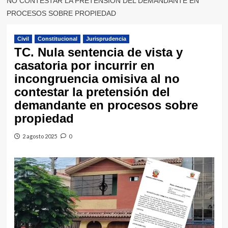
NO CONTESTAR LA PRETENSIÓN DEL DEMANDANTE EN
PROCESOS SOBRE PROPIEDAD
Civil
Constitucional
Jurisprudencia
TC. Nula sentencia de vista y
casatoria por incurrir en
incongruencia omisiva al no
contestar la pretensión del
demandante en procesos sobre
propiedad
2 agosto 2025
0