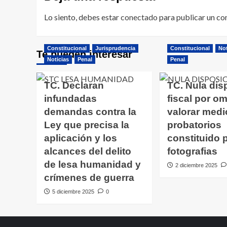
Lo siento, debes estar
conectado
para publicar un co
Constitucional
Jurisprudencia
Constitucional
Not
Te pueden interesar
Noticias
Penal
Penal
TC. Declaran
TC. Nula dis
infundadas
fiscal por omi
demandas contra la
valorar medi
Ley que precisa la
probatorios
aplicación y los
constituido 
alcances del delito
fotografias
de lesa humanidad y
2 diciembre 2025
crímenes de guerra
5 diciembre 2025
0