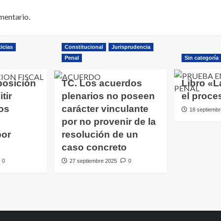
mentario.
icias
Constitucional
Jurisprudencia
Penal
Sin categoría
posición
TC. Los acuerdos
Libro «L
tir
plenarios no poseen
el proce
os
carácter vinculante
18 septiembr
por no provenir de la
por
resolución de un
caso concreto
0
27 septiembre 2025
0