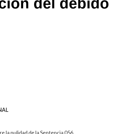
ación del debido
NAL
re la nulidad de la Sentencia 056