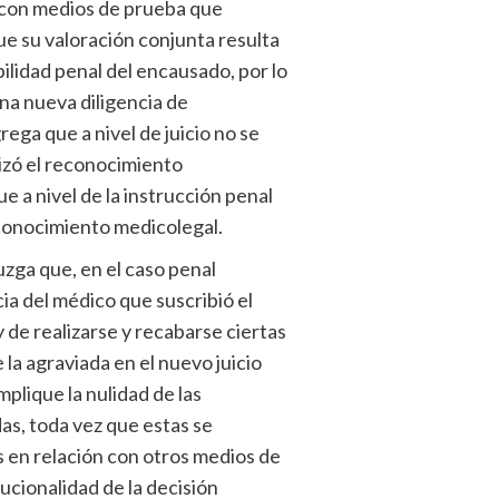
 con medios de prueba que
ue su valoración conjunta resulta
ilidad penal del encausado, por lo
una nueva diligencia de
ga que a nivel de juicio no se
lizó el reconocimiento
e a nivel de la instrucción penal
reconocimiento medicolegal.
uzga que, en el caso penal
ia del médico que suscribió el
 de realizarse y recabarse ciertas
e la agraviada en el nuevo juicio
mplique la nulidad de las
s, toda vez que estas se
en relación con otros medios de
itucionalidad de la decisión