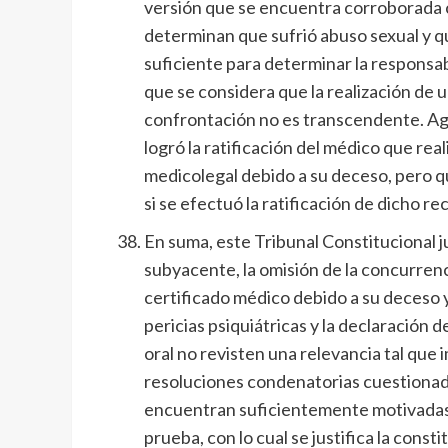
versión que se encuentra corroborada
determinan que sufrió abuso sexual y q
suficiente para determinar la responsab
que se considera que la realización de 
confrontación no es transcendente. Agre
logró la ratificación del médico que rea
medicolegal debido a su deceso, pero qu
si se efectuó la ratificación de dicho 
En suma, este Tribunal Constitucional j
subyacente, la omisión de la concurrenc
certificado médico debido a su deceso y
pericias psiquiátricas y la declaración d
oral no revisten una relevancia tal que i
resoluciones condenatorias cuestionada
encuentran suficientemente motivadas 
prueba, con lo cual se justifica la const