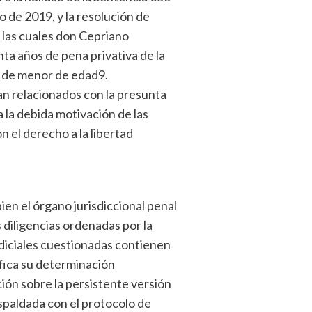
o de 2019, y la resolución de
 las cuales don Cepriano
a años de pena privativa de la
al de menor de edad9.
n relacionados con la presunta
a la debida motivación de las
n el derecho a la libertad
bien el órgano jurisdiccional penal
 diligencias ordenadas por la
udiciales cuestionadas contienen
fica su determinación
ión sobre la persistente versión
spaldada con el protocolo de