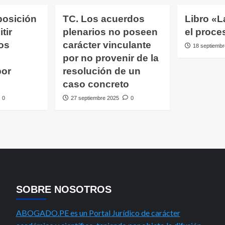
posición
TC. Los acuerdos
Libro «L
tir
plenarios no poseen
el proce
os
carácter vinculante
18 septiembr
por no provenir de la
por
resolución de un
caso concreto
0
27 septiembre 2025
0
SOBRE NOSOTROS
ABOGADO.PE es un Portal Jurídico de carácter