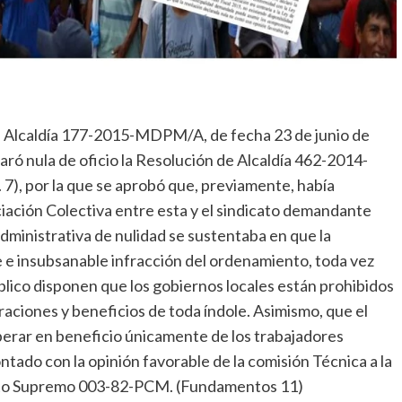
de Alcaldía 177-2015-MDPM/A, de fecha 23 de junio de
laró nula de oficio la Resolución de Alcaldía 462-2014-
7), por la que se aprobó que, previamente, había
iación Colectiva entre esta y el sindicato demandante
 administrativa de nulidad se sustentaba en que la
e e insubsanable infracción del ordenamiento, toda vez
blico disponen que los gobiernos locales están prohibidos
aciones y beneficios de toda índole. Asimismo, que el
perar en beneficio únicamente de los trabajadores
ntado con la opinión favorable de la comisión Técnica a la
ecreto Supremo 003-82-PCM. (Fundamentos 11)