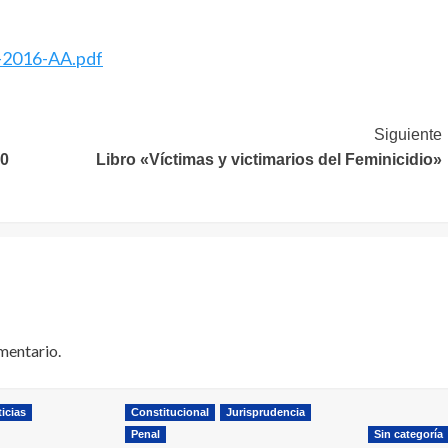
6-2016-AA.pdf
Siguiente
30
Libro «Víctimas y victimarios del Feminicidio»
mentario.
icias
Constitucional
Jurisprudencia
Penal
Sin categoría