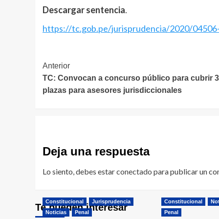
Descargar sentencia
.
https://tc.gob.pe/jurisprudencia/2020/0450
Navegación
Anterior
TC: Convocan a concurso público para cubrir 
de
plazas para asesores jurisdiccionales
entradas
Deja una respuesta
Lo siento, debes estar
conectado
para publicar un co
Constitucional
Jurisprudencia
Constitucional
Not
Te pueden interesar
Noticias
Penal
Penal