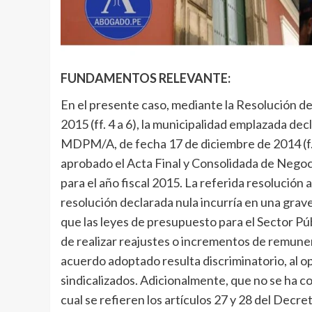
FUNDAMENTOS RELEVANTE:
En el presente caso, mediante la Resolución 
2015 (ff. 4 a 6), la municipalidad emplazada dec
MDPM/A, de fecha 17 de diciembre de 2014 (f. 
aprobado el Acta Final y Consolidada de Negoc
para el año fiscal 2015. La referida resolución
resolución declarada nula incurría en una grav
que las leyes de presupuesto para el Sector Pú
de realizar reajustes o incrementos de remuner
acuerdo adoptado resulta discriminatorio, al o
sindicalizados. Adicionalmente, que no se ha co
cual se refieren los artículos 27 y 28 del D