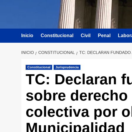
Inicio
Constitucional
Civil
Penal
Labor
INICIO
CONSTITUCIONAL
TC: DECLARAN FUNDADO 
Constitucional
Jurisprudencia
TC: Declaran 
sobre derecho 
colectiva por 
Municipalidad