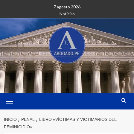
Saltar
7 agosto 2026
al
Noticias
contenido
Menú
primario
INICIO
PENAL
LIBRO «VÍCTIMAS Y VICTIMARIOS DEL
FEMINICIDIO»