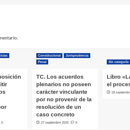
mentario.
icias
Constitucional
Jurisprudencia
Penal
Sin categoría
posición
TC. Los acuerdos
Libro «L
tir
plenarios no poseen
el proce
os
carácter vinculante
18 septiembr
por no provenir de la
por
resolución de un
caso concreto
0
27 septiembre 2025
0