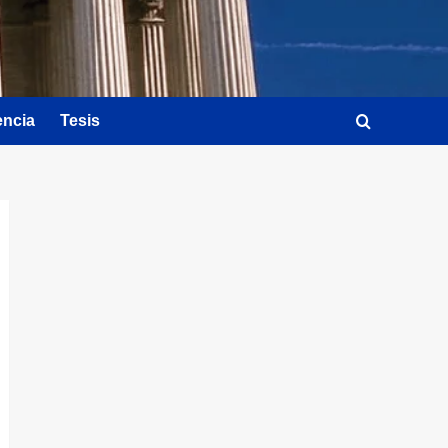
encia
Tesis