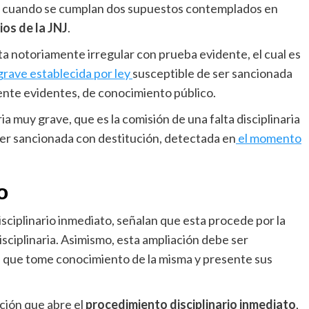
al, cuando se cumplan dos supuestos contemplados en
os de la JNJ
.
a notoriamente irregular con prueba evidente, el cual es
 grave establecida por ley
susceptible de ser sancionada
ente evidentes, de conocimiento público.
ria muy grave, que es la comisión de una falta disciplinaria
ser sancionada con destitución, detectada en
el momento
o
sciplinario inmediato, señalan que esta procede por la
isciplinaria. Asimismo, esta ampliación debe ser
de que tome conocimiento de la misma y presente sus
ución que abre el
procedimiento disciplinario inmediato
,