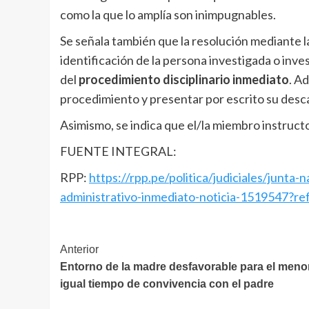
como la que lo amplía son inimpugnables.
Se señala también que la resolución mediante l
identificación de la persona investigada o inve
del
procedimiento disciplinario inmediato
. A
procedimiento y presentar por escrito su desca
Asimismo, se indica que el/la miembro instruct
FUENTE INTEGRAL:
RPP:
https://rpp.pe/politica/judiciales/junta
administrativo-inmediato-noticia-1519547?re
Navegación
Anterior
Entorno de la madre desfavorable para el meno
de
igual tiempo de convivencia con el padre
entradas