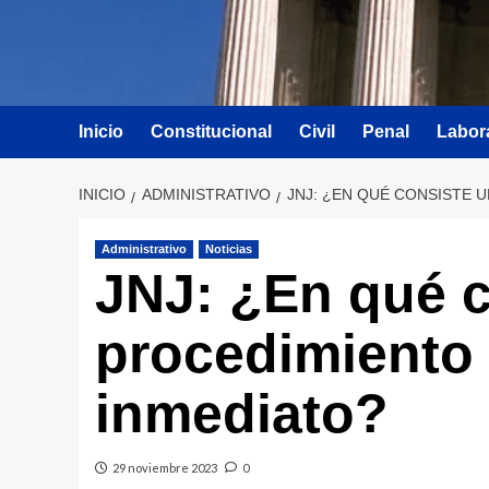
Inicio
Constitucional
Civil
Penal
Labor
INICIO
ADMINISTRATIVO
JNJ: ¿EN QUÉ CONSISTE 
Administrativo
Noticias
JNJ: ¿En qué c
procedimiento 
inmediato?
29 noviembre 2023
0