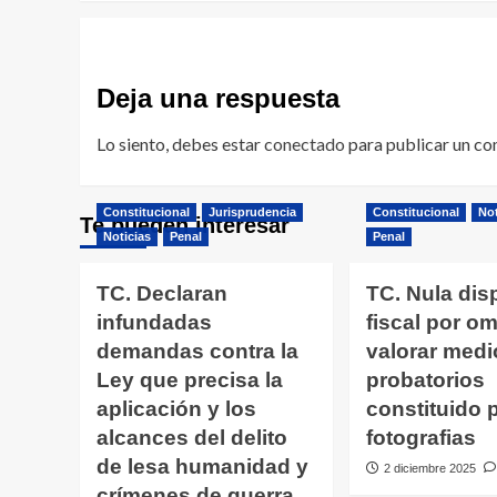
Deja una respuesta
Lo siento, debes estar
conectado
para publicar un co
Constitucional
Jurisprudencia
Constitucional
Not
Te pueden interesar
Noticias
Penal
Penal
TC. Declaran
TC. Nula dis
infundadas
fiscal por omi
demandas contra la
valorar medi
Ley que precisa la
probatorios
aplicación y los
constituido 
alcances del delito
fotografias
de lesa humanidad y
2 diciembre 2025
crímenes de guerra