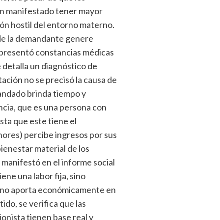
an manifestado tener mayor
ón hostil del entorno materno.
ude la demandante genere
en presentó constancias médicas
e detalla un diagnóstico de
ación no se precisó la causa de
mandado brinda tiempo y
ncia, que es una persona con
nsta que este tiene el
nores) percibe ingresos por sus
ienestar material de los
manifestó en el informe social
iene una labor fija, sino
e no aporta económicamente en
ido, se verifica que las
ionista tienen base real y