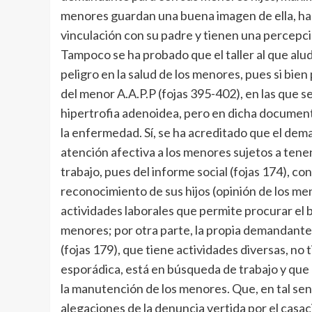
menores guardan una buena imagen de ella, h
vinculación con su padre y tienen una percepci
Tampoco se ha probado que el taller al que al
peligro en la salud de los menores, pues si bi
del menor A.A.P.P (fojas 395-402), en las que s
hipertrofia adenoidea, pero en dicha document
la enfermedad. Sí, se ha acreditado que el de
atención afectiva a los menores sujetos a tene
trabajo, pues del informe social (fojas 174), co
reconocimiento de sus hijos (opinión de los me
actividades laborales que permite procurar el b
menores; por otra parte, la propia demandante 
(fojas 179), que tiene actividades diversas, no t
esporádica, está en búsqueda de trabajo y qu
la manutención de los menores. Que, en tal sent
alegaciones de la denuncia vertida por el casac