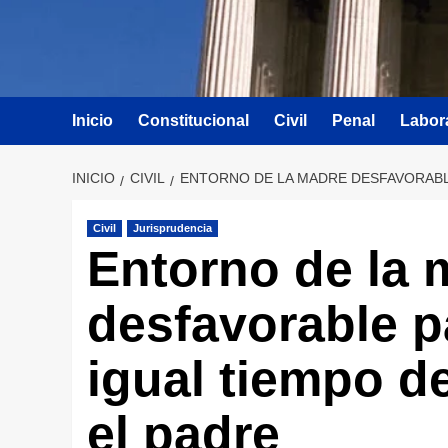
Inicio
Constitucional
Civil
Penal
Labor
INICIO
CIVIL
ENTORNO DE LA MADRE DESFAVORABLE
Civil
Jurisprudencia
Entorno de la 
desfavorable p
igual tiempo d
el padre