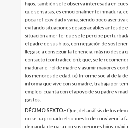
hijos, también se le observa interesada en cuest
que sensatas, es emocionalmente inmadura, con
poca reflexividad y vana, siendo poco asertiva e
evitando situaciones desagradables antes de en
situación amerite; que se le percibe perturbad
el padre de sus hijos, con negación de sostene
llegase a conseguir la tenencia, más no desea q
contacto (contradicción); que, se le recomendó
madurar el rol de madre y asumir mayores cond
los menores de edad. ix) Informe social de la d
informa que vive con su madre, trabaja por te
empleo, cuanta con el apoyo de su padre y madr
gastos.
DÉCIMO SEXTO.-
Que, del análisis de los ele
no se ha probado el supuesto de convivencia fa
demandante para con sus menores hijos, máxime