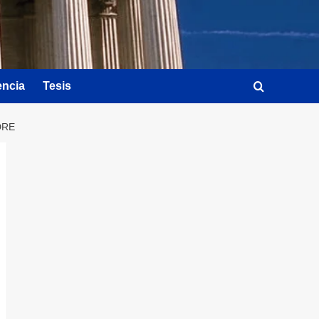
encia
Tesis
DRE