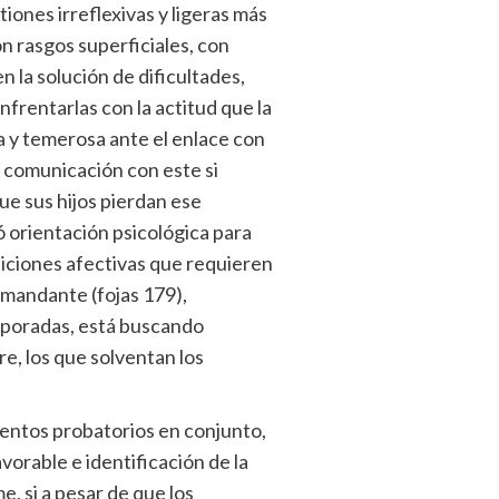
iones irreflexivas y ligeras más
 rasgos superficiales, con
n la solución de dificultades,
frentarlas con la actitud que la
a y temerosa ante el enlace con
r comunicación con este si
ue sus hijos pierdan ese
 orientación psicológica para
iciones afectivas que requieren
emandante (fojas 179),
mporadas, está buscando
e, los que solventan los
mentos probatorios en conjunto,
vorable e identificación de la
, si a pesar de que los