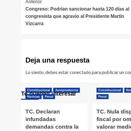
Navegación
Anterior
Congreso: Podrían sancionar hasta 120 días al
de
congresista que agravio al Presidente Martín
entradas
Vizcarra
Deja una respuesta
Lo siento, debes estar
conectado
para publicar un co
Constitucional
Jurisprudencia
Constitucional
Not
Te pueden interesar
Noticias
Penal
Penal
TC. Declaran
TC. Nula dis
infundadas
fiscal por omi
demandas contra la
valorar medi