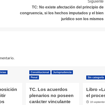
Siguiente
TC: No existe afectación del principio de
congruencia, si los hechos imputados y el bien
jurídico son los mismos
mentario.
icias
Constitucional
Jurisprudencia
Penal
Sin categoría
posición
TC. Los acuerdos
Libro «L
tir
plenarios no poseen
el proce
os
carácter vinculante
18 septiembr