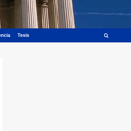
encia
Tesis