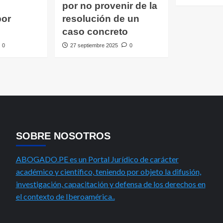
por no provenir de la
por
resolución de un
caso concreto
0
27 septiembre 2025
0
SOBRE NOSOTROS
ABOGADO.PE es un Portal Jurídico de carácter
académico y científico, teniendo por objeto la difusión,
investigación, capacitación y defensa de los derechos en
el contexto de Iberoamérica..