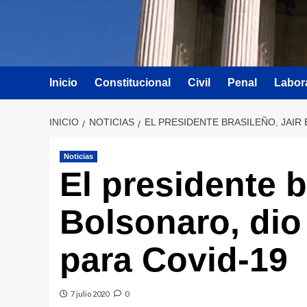
Inicio
Constitucional
Civil
Penal
Labor
INICIO
NOTICIAS
EL PRESIDENTE BRASILEÑO, JAIR 
Noticias
El presidente b
Bolsonaro, dio 
para Covid-19
7 julio 2020
0