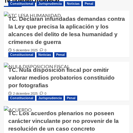
Te pueden interesar
Constitucional
Jurisprudencia
Noticias
Penal
TC. Declaran infundadas demandas contra
la Ley que precisa la aplicación y los
alcances del delito de lesa humanidad y
crímenes de guerra
5 diciembre 2025
0
Constitucional
Noticias
Penal
TC. Nula disposición fiscal por omitir
valorar medios probatorios constituido
por fotografias
2 diciembre 2025
0
Constitucional
Jurisprudencia
Penal
TC. Los acuerdos plenarios no poseen
carácter vinculante por no provenir de la
resolución de un caso concreto