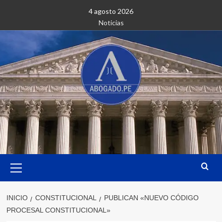
Saltar
4 agosto 2026
al
Noticias
contenido
Menú
primario
INICIO
CONSTITUCIONAL
PUBLICAN «NUEVO CÓDIGO
PROCESAL CONSTITUCIONAL»