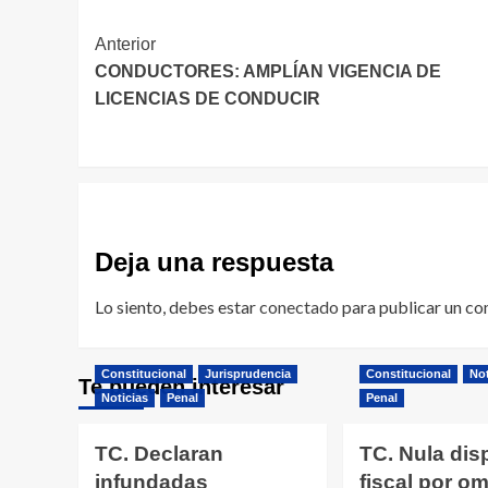
Navegación
Anterior
CONDUCTORES: AMPLÍAN VIGENCIA DE
de
LICENCIAS DE CONDUCIR
entradas
Deja una respuesta
Lo siento, debes estar
conectado
para publicar un co
Constitucional
Jurisprudencia
Constitucional
Not
Te pueden interesar
Noticias
Penal
Penal
TC. Declaran
TC. Nula dis
infundadas
fiscal por omi