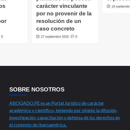
os
carácter vinculante
18 septiembr
por no provenir de la
por
resolución de un
caso concreto
0
27 septiembre 2025
0
SOBRE NOSOTROS
ABOGADO.PE es un Portal Jurídico de carácter
académico y científico, teniendo por objeto la difusión,
investigación, capacitación y defensa de los derechos en
el contexto de Iberoamérica..