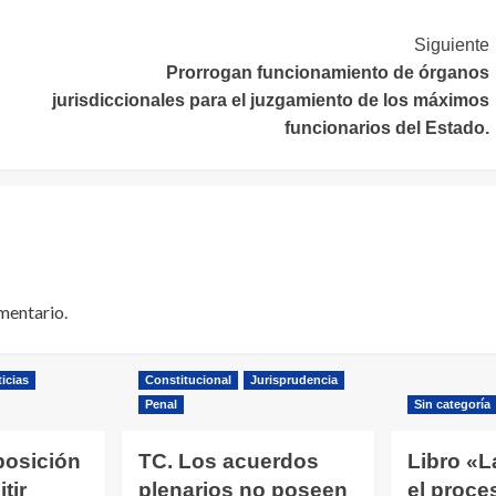
Siguiente
Prorrogan funcionamiento de órganos
jurisdiccionales para el juzgamiento de los máximos
funcionarios del Estado.
mentario.
icias
Constitucional
Jurisprudencia
Penal
Sin categoría
posición
TC. Los acuerdos
Libro «L
tir
plenarios no poseen
el proce