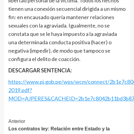
libertad personal de la víctima. Todos los hechos
tienen una conexión secuencial dirigida a un mismo
fin: en encausado quería mantener relaciones
sexuales con la agraviada. Igualmente, no se
constata que se le haya impuesto a la agraviada
una determinada conducta positiva (hacer) o
negativa (impedir), de modo que tampoco se
configura el delito de coacción.
DESCARGAR SENTENCIA:
https://www.pj.gob.pe/wps/wcm/connect/2b1e7c8
2019.pdf?
MOD=AJPERES&CACHEID=2b1e7c8042b11bd3b87
Navegación
Anterior
Los contratos ley: Relación entre Estado y la
de