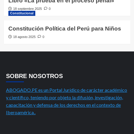
Libro «La prueba en el proceso penal»
18 septiembre 2025
0
Constitucional
Constitución Política del Perú para Niños
18 agosto 2025
0
SOBRE NOSOTROS
ABOGADO.PE es un Portal Jurídico de carácter académico
y científico, teniendo por objeto la difusión, investigación,
capacitación y defensa de los derechos en el contexto de
Iberoamérica..