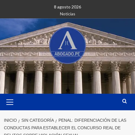
Saltar
8 agosto 2026
al
Noticias
contenido
Menú
primario
INICIO
SIN CATEGORÍA
PENAL: DIFERENCIACIÓN DE LAS
CONDUCTAS PARA ESTABLECER EL CONCURSO REAL DE