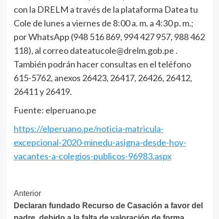
con la DRELM a través de la plataforma Datea tu
Cole de lunes a viernes de 8:00 a. m. a 4:30 p. m.;
por WhatsApp (948 516 869, 994 427 957, 988 462
118), al correo dateatucole@drelm.gob.pe .
También podrán hacer consultas en el teléfono
615-5762, anexos 26423, 26417, 26426, 26412,
26411 y 26419.
Fuente: elperuano.pe
https://elperuano.pe/noticia-matricula-
excepcional-2020-minedu-asigna-desde-hoy-
vacantes-a-colegios-publicos-96983.aspx
Navegación
Anterior
Declaran fundado Recurso de Casación a favor del
de
padre, debido a la falta de valoración de forma