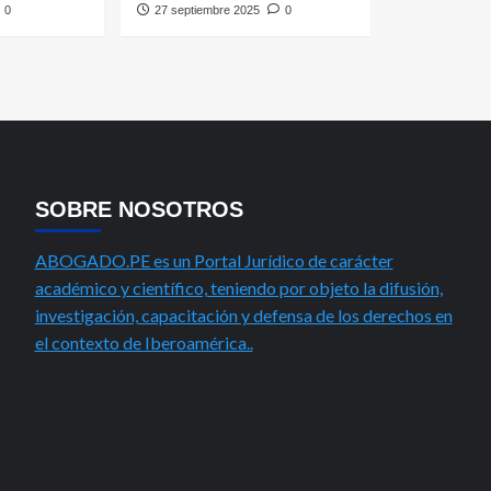
0
27 septiembre 2025
0
SOBRE NOSOTROS
ABOGADO.PE es un Portal Jurídico de carácter
académico y científico, teniendo por objeto la difusión,
investigación, capacitación y defensa de los derechos en
el contexto de Iberoamérica..