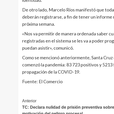
identidad.
De otro lado, Marcelo Ríos manifestó que toda
deberán registrarse, a fin de tener un informe 
próxima semana.
«Nos va permitir de manera ordenada saber cuá
registradas en el sistema se les va a poder pr
puedan asistir», comunicó.
Como se mencionó anteriormente, Santa Cruz 
comenzó la pandemia: 83 723 positivos y 5213 f
propagación de la COVID-19.
Fuente: El Comercio
Navegación
Anterior
TC: Declara nulidad de prisión preventiva sobr
de
motivación del peligro procesal