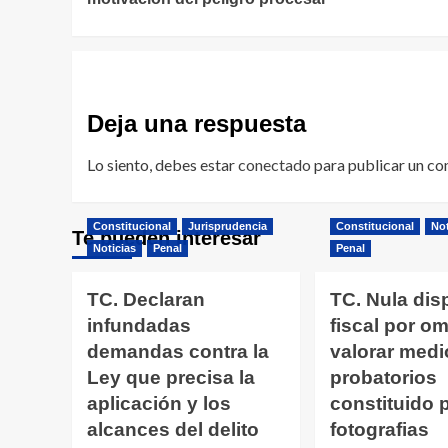
entradas
Deja una respuesta
Lo siento, debes estar
conectado
para publicar un co
Constitucional
Jurisprudencia
Constitucional
Not
Te pueden interesar
Noticias
Penal
Penal
TC. Declaran
TC. Nula dis
infundadas
fiscal por omi
demandas contra la
valorar medi
Ley que precisa la
probatorios
aplicación y los
constituido 
alcances del delito
fotografias