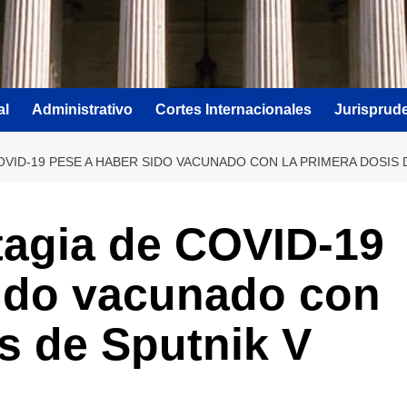
al
Administrativo
Cortes Internacionales
Jurisprud
VID-19 PESE A HABER SIDO VACUNADO CON LA PRIMERA DOSIS 
tagia de COVID-19
sido vacunado con
is de Sputnik V