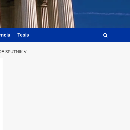
encia
Tesis
DE SPUTNIK V