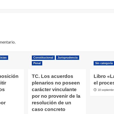
mentario.
icias
Constitucional
Jurisprudencia
Penal
Sin categoría
posición
TC. Los acuerdos
Libro «L
tir
plenarios no poseen
el proce
os
carácter vinculante
18 septiembr
por no provenir de la
por
resolución de un
caso concreto