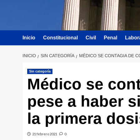
Inicio
Constitucional
Civil
Penal
Labor
INICIO
SIN CATEGORÍA
MÉDICO SE CONTAGIA DE CO
Sin categoría
Médico se con
pese a haber 
la primera dos
21 febrero 2021
0