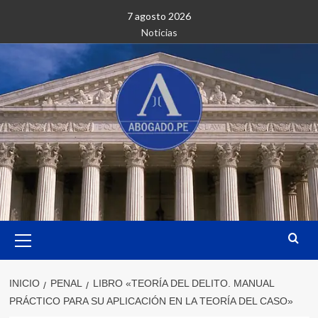
Saltar
7 agosto 2026
al
Noticias
contenido
Menú
primario
INICIO
PENAL
LIBRO «TEORÍA DEL DELITO. MANUAL
PRÁCTICO PARA SU APLICACIÓN EN LA TEORÍA DEL CASO»