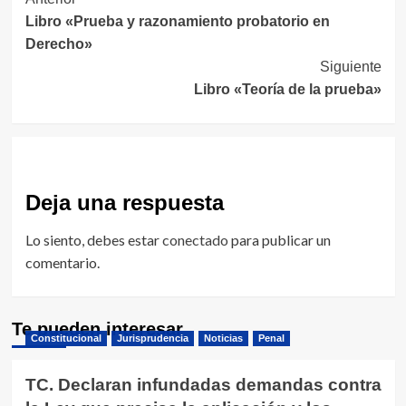
Navegación
Libro «Prueba y razonamiento probatorio en
de
Derecho»
entradas
Siguiente
Libro «Teoría de la prueba»
Deja una respuesta
Lo siento, debes estar
conectado
para publicar un
comentario.
Te pueden interesar
Constitucional
Jurisprudencia
Noticias
Penal
TC. Declaran infundadas demandas contra