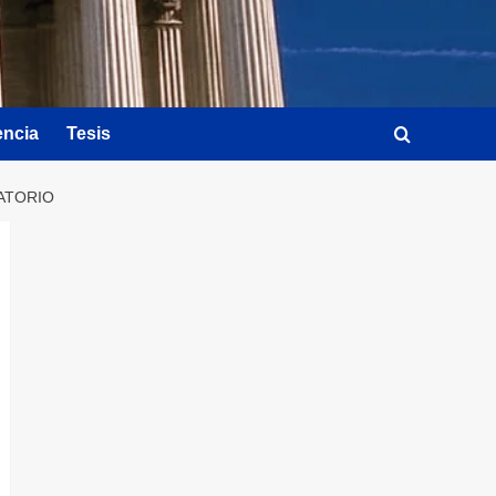
encia
Tesis
SATORIO