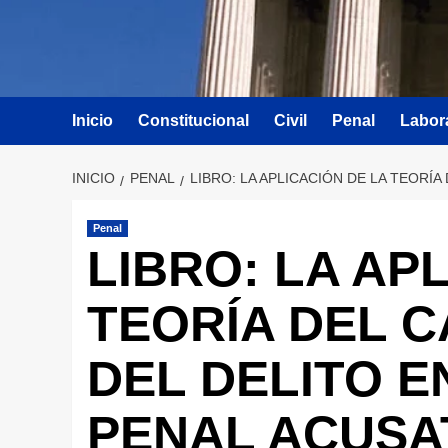
Inicio
Constitucional
Civil
Penal
Labor
INICIO
PENAL
LIBRO: LA APLICACIÓN DE LA TEORÍ
Penal
LIBRO: LA AP
TEORÍA DEL C
DEL DELITO E
PENAL ACUSA