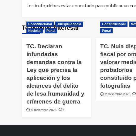
Lo siento, debes estar
conectado
para publicar un co
Constitucional
Jurisprudencia
Constitucional
Not
Te pueden interesar
Noticias
Penal
Penal
TC. Declaran
TC. Nula dis
infundadas
fiscal por omi
demandas contra la
valorar medi
Ley que precisa la
probatorios
aplicación y los
constituido 
alcances del delito
fotografias
de lesa humanidad y
2 diciembre 2025
crímenes de guerra
5 diciembre 2025
0