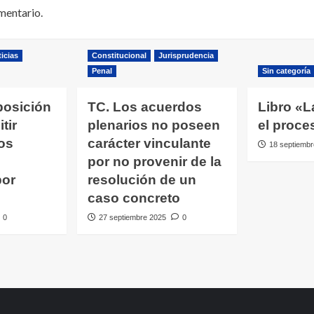
mentario.
icias
Constitucional
Jurisprudencia
Penal
Sin categoría
posición
TC. Los acuerdos
Libro «L
tir
plenarios no poseen
el proce
os
carácter vinculante
18 septiembr
por no provenir de la
por
resolución de un
caso concreto
0
27 septiembre 2025
0