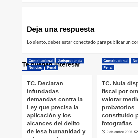
Deja una respuesta
Lo siento, debes estar
conectado
para publicar un co
Constitucional
Jurisprudencia
Constitucional
Not
Te pueden interesar
Noticias
Penal
Penal
TC. Declaran
TC. Nula dis
infundadas
fiscal por omi
demandas contra la
valorar medi
Ley que precisa la
probatorios
aplicación y los
constituido 
alcances del delito
fotografias
de lesa humanidad y
2 diciembre 2025