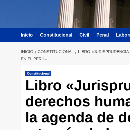
Inicio
Constitucional
Civil
Penal
Labor
INICIO
CONSTITUCIONAL
LIBRO «JURISPRUDENCIA
EN EL PERÚ».
Constitucional
Libro «Jurispr
derechos huma
la agenda de 