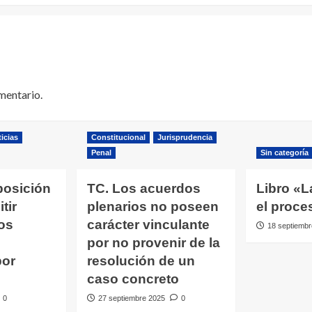
mentario.
icias
Constitucional
Jurisprudencia
Penal
Sin categoría
posición
TC. Los acuerdos
Libro «L
tir
plenarios no poseen
el proce
os
carácter vinculante
18 septiembr
por no provenir de la
por
resolución de un
caso concreto
0
27 septiembre 2025
0