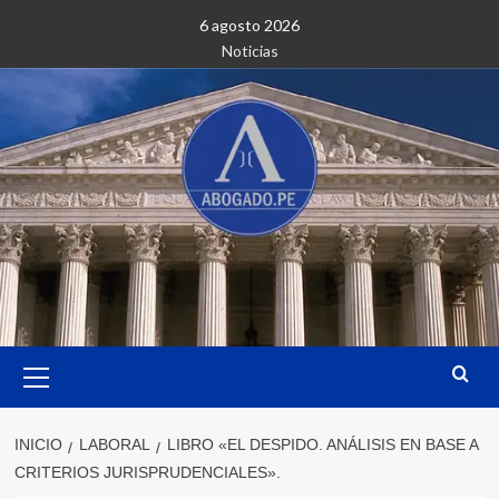
Saltar
6 agosto 2026
al
Noticias
contenido
Menú
primario
INICIO
LABORAL
LIBRO «EL DESPIDO. ANÁLISIS EN BASE A
CRITERIOS JURISPRUDENCIALES».