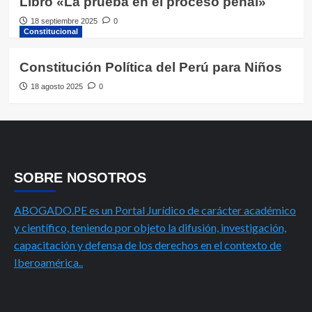
Libro «La prueba en el proceso penal»
18 septiembre 2025
0
Constitucional
Constitución Política del Perú para Niños
18 agosto 2025
0
SOBRE NOSOTROS
ABOGADO.PE es un Portal Jurídico de carácter académico
y científico, teniendo por objeto la difusión, investigación,
capacitación y defensa de los derechos en el contexto de
Iberoamérica..