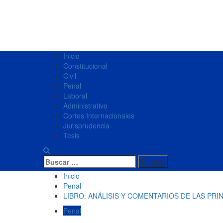
Menú
Inicio
primario
Constitucional
Civil
Penal
Laboral
Administrativo
Cortes Internacionales
Jurisprudencia
Tesis
Buscar:
Inicio
Penal
LIBRO: ANÁLISIS Y COMENTARIOS DE LAS PR
Penal