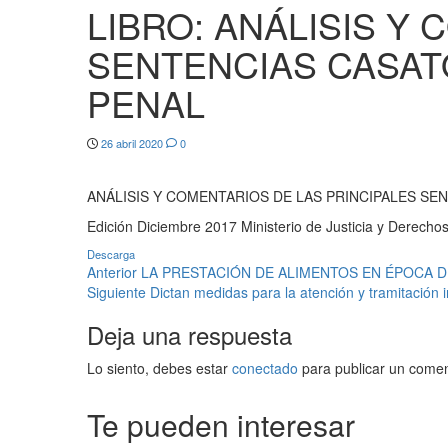
LIBRO: ANÁLISIS Y
SENTENCIAS CASAT
PENAL
26 abril 2020
0
ANÁLISIS Y COMENTARIOS DE LAS PRINCIPALES SE
Edición Diciembre 2017 Ministerio de Justicia y Derech
Descarga
Navegación
Anterior
LA PRESTACIÓN DE ALIMENTOS EN ÉPOCA D
Siguiente
Dictan medidas para la atención y tramitación i
de
Deja una respuesta
entradas
Lo siento, debes estar
conectado
para publicar un comen
Te pueden interesar