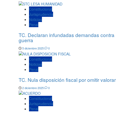
Constitucional
Jurisprudencia
Noticias
Penal
TC. Declaran infundadas demandas contra la
guerra
5 diciembre 2025
0
Constitucional
Noticias
Penal
TC. Nula disposición fiscal por omitir valora
2 diciembre 2025
0
Constitucional
Jurisprudencia
Penal