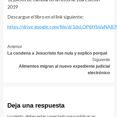
2019
Descargue el libro en el link siguiente:
https://drive.google.com/file/d/1dxLQP6fYbVaNA
Navegación
Anterior
La condena a Jesucristo fue nula y explico porqué
de
Siguiente
entradas
Alimentos migran al nuevo expediente judicial
electrónico
Deja una respuesta
Lo siento, debes estar
conectado
para publicar un