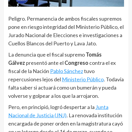
Peligro. Permanencia de ambos fiscales supremos
pone en riesgo integridad del Ministerio Público, el
Jurado Nacional de Elecciones e investigaciones a
Cuellos Blancos del Puerto y Lava Jato.
La denuncia que el fiscal supremo
Tomás
Gálvez
presentó ante el
Congreso
contra el ex
fiscal de la Nación
Pablo Sánchez
tuvo
repercusiones lejos del
Ministerio Público
. Todavía
falta saber si actuará como un bumerán y pueda
volverse y golpear a los que la arrojaron.
Pero, en principió, logró despertar a la
Junta
Nacional de Justicia (JNJ)
. La renovada institución
encargada de poner orden en la magistratura cayó
en un letargo desde el 16 de marzo, cuando se