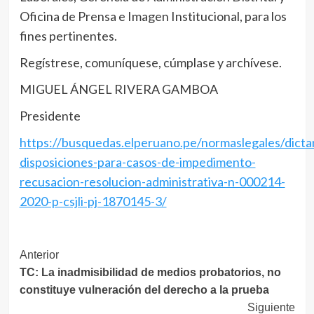
Oficina de Prensa e Imagen Institucional, para los
fines pertinentes.
Regístrese, comuníquese, cúmplase y archívese.
MIGUEL ÁNGEL RIVERA GAMBOA
Presidente
https://busquedas.elperuano.pe/normaslegales/dicta
disposiciones-para-casos-de-impedimento-
recusacion-resolucion-administrativa-n-000214-
2020-p-csjli-pj-1870145-3/
Navegación
Anterior
TC: La inadmisibilidad de medios probatorios, no
de
constituye vulneración del derecho a la prueba
entradas
Siguiente