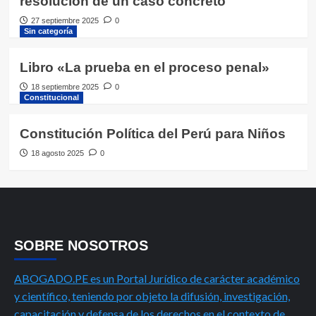
resolución de un caso concreto
27 septiembre 2025
0
Sin categoría
Libro «La prueba en el proceso penal»
18 septiembre 2025
0
Constitucional
Constitución Política del Perú para Niños
18 agosto 2025
0
SOBRE NOSOTROS
ABOGADO.PE es un Portal Jurídico de carácter académico
y científico, teniendo por objeto la difusión, investigación,
capacitación y defensa de los derechos en el contexto de