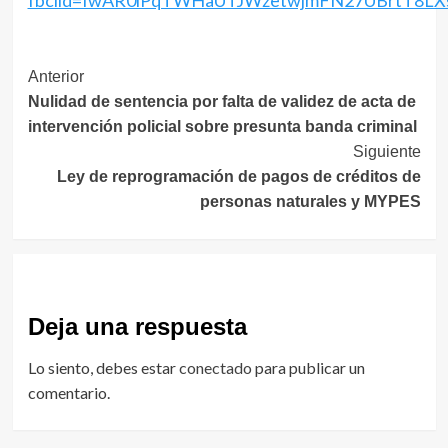
fbclid=IwAR0iPqTWHaUTJWzetwjmFN27UBrtT8LX
Navegación
Anterior
Nulidad de sentencia por falta de validez de acta de
de
intervención policial sobre presunta banda criminal
entradas
Siguiente
Ley de reprogramación de pagos de créditos de
personas naturales y MYPES
Deja una respuesta
Lo siento, debes estar
conectado
para publicar un
comentario.