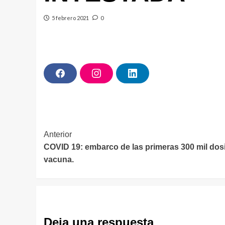
5 febrero 2021
0
F
I
L
a
n
i
c
s
n
e
t
k
b
a
e
o
g
d
o
r
I
k
a
n
Navegación
Anterior
m
COVID 19: embarco de las primeras 300 mil dos
de
vacuna.
entradas
Deja una respuesta