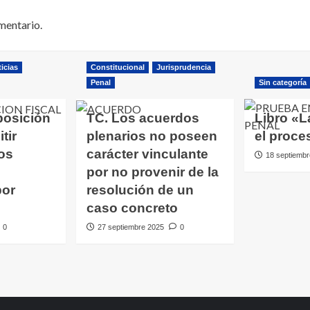
mentario.
icias
Constitucional
Jurisprudencia
Penal
Sin categoría
posición
TC. Los acuerdos
Libro «L
tir
plenarios no poseen
el proce
os
carácter vinculante
18 septiembr
por no provenir de la
por
resolución de un
caso concreto
0
27 septiembre 2025
0