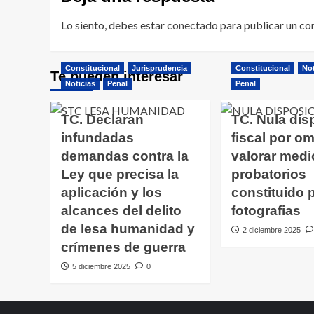
Lo siento, debes estar
conectado
para publicar un co
Constitucional
Jurisprudencia
Constitucional
Not
Te pueden interesar
Noticias
Penal
Penal
TC. Declaran
TC. Nula dis
infundadas
fiscal por omi
demandas contra la
valorar medi
Ley que precisa la
probatorios
aplicación y los
constituido 
alcances del delito
fotografias
de lesa humanidad y
2 diciembre 2025
crímenes de guerra
5 diciembre 2025
0