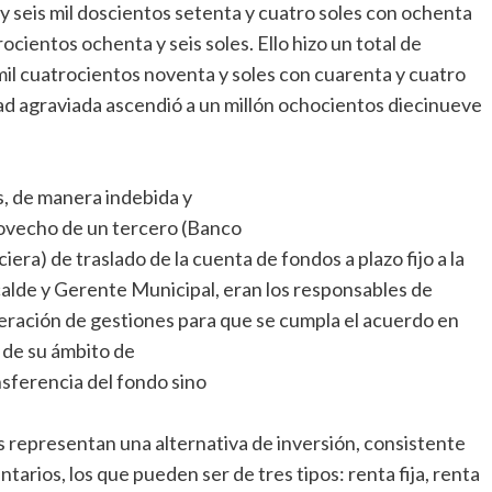
 y seis mil doscientos setenta y cuatro soles con ochenta
rocientos ochenta y seis soles. Ello hizo un total de
 mil cuatrocientos noventa y soles con cuarenta y cuatro
ad agraviada ascendió a un millón ochocientos diecinueve
, de manera indebida y
rovecho de un tercero (Banco
era) de traslado de la cuenta de fondos a plazo fijo a la
lde y Gerente Municipal, eran los responsables de
neración de gestiones para que se cumpla el acuerdo en
o de su ámbito de
nsferencia del fondo sino
 representan una alternativa de inversión, consistente
rios, los que pueden ser de tres tipos: renta fija, renta