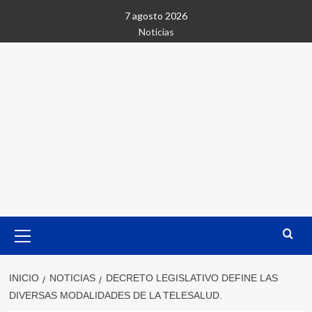
Saltar
7 agosto 2026
al
Noticias
contenido
Menú
primario
INICIO
NOTICIAS
DECRETO LEGISLATIVO DEFINE LAS
DIVERSAS MODALIDADES DE LA TELESALUD.