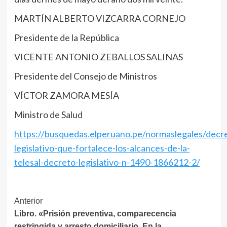
MARTÍN ALBERTO VIZCARRA CORNEJO
Presidente de la República
VICENTE ANTONIO ZEBALLOS SALINAS
Presidente del Consejo de Ministros
VÍCTOR ZAMORA MESÍA
Ministro de Salud
https://busquedas.elperuano.pe/normaslegales/decr
legislativo-que-fortalece-los-alcances-de-la-
telesal-decreto-legislativo-n-1490-1866212-2/
Navegación
Anterior
Libro. «Prisión preventiva, comparecencia
de
restringida y arresto domiciliario. En la