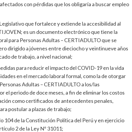
fectados con pérdidas que los obligaría a buscar empleo
;
gislativo que fortalece y extiende la accesibilidad al
TIJOVEN; es un documento electrónico que tiene la
aboral para Personas Adultas – CERTIADULTO que se
ro dirigido a jóvenes entre dieciocho y veintinueve años
rcado de trabajo, a nivel nacional;
didas para reducir el impacto del COVID-19 en la vida
idades en el mercado laboral formal, como la de otorgar
ra Personas Adultas – CERTIADULTO a los/las
r el periodo de doce meses, a fin de eliminar los costos
ación como certificados de antecedentes penales,
ara postular a plazas de trabajo;
o 104 de la Constitución Política del Perú y en ejercicio
artículo 2 de la Ley Nº 31011;