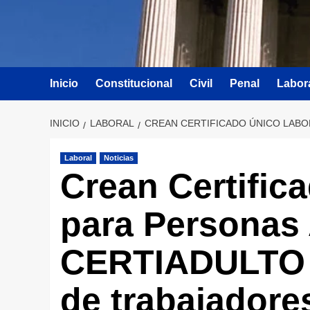
Inicio
Constitucional
Civil
Penal
Labor
INICIO
LABORAL
CREAN CERTIFICADO ÚNICO LABO
Laboral
Noticias
Crean Certific
para Personas 
CERTIADULTO p
de trabajadore