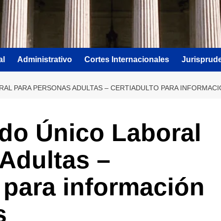
al
Administrativo
Cortes Internacionales
Jurisprud
RAL PARA PERSONAS ADULTAS – CERTIADULTO PARA INFORMAC
ado Único Laboral
Adultas –
ara información
s