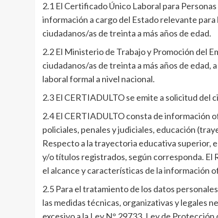
2.1 El Certificado Único Laboral para Person
información a cargo del Estado relevante para l
ciudadanos/as de treinta a más años de edad.
2.2 El Ministerio de Trabajo y Promoción del
ciudadanos/as de treinta a más años de edad, a 
laboral formal a nivel nacional.
2.3 El CERTIADULTO se emite a solicitud del ci
2.4 El CERTIADULTO consta de información ofi
policiales, penales y judiciales, educación (tra
Respecto a la trayectoria educativa superior,
y/o títulos registrados, según corresponda. E
el alcance y características de la información 
2.5 Para el tratamiento de los datos personal
las medidas técnicas, organizativas y legales ne
excesivo a la Ley N° 29733, Ley de Protección