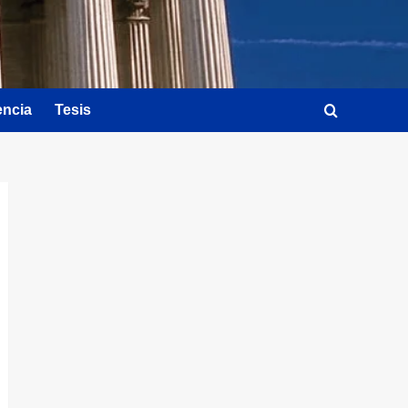
encia
Tesis