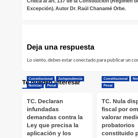
Crítica al art. 137 de la Constitución (Régimen d
de
Excepción). Autor Dr. Raúl Chanamé Orbe.
entradas
Deja una respuesta
Lo siento, debes estar
conectado
para publicar un co
Constitucional
Jurisprudencia
Constitucional
Not
Te pueden interesar
Noticias
Penal
Penal
TC. Declaran
TC. Nula dis
infundadas
fiscal por omi
demandas contra la
valorar medi
Ley que precisa la
probatorios
aplicación y los
constituido 