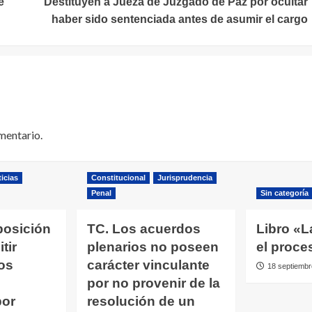
e
Destituyen a Jueza de Juzgado de Paz por ocultar
haber sido sentenciada antes de asumir el cargo
mentario.
icias
Constitucional
Jurisprudencia
Penal
Sin categoría
posición
TC. Los acuerdos
Libro «L
tir
plenarios no poseen
el proce
os
carácter vinculante
18 septiembr
por no provenir de la
por
resolución de un