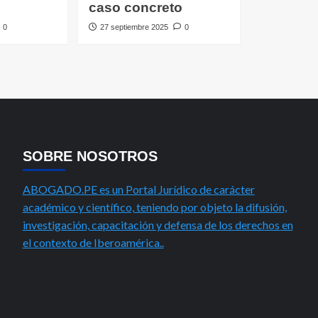
caso concreto
0
27 septiembre 2025
0
SOBRE NOSOTROS
ABOGADO.PE es un Portal Jurídico de carácter
académico y científico, teniendo por objeto la difusión,
investigación, capacitación y defensa de los derechos en
el contexto de Iberoamérica..