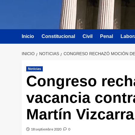
Inicio
Constitucional
Civil
Penal
Labor
INICIO
NOTICIAS
CONGRESO RECHAZÓ MOCIÓN DE 
Noticias
Congreso rech
vacancia contr
Martín Vizcarra
18 septiembre 2020
0