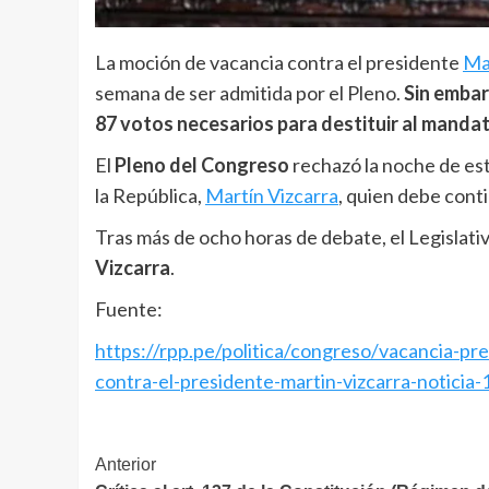
La moción de vacancia contra el presidente
Ma
semana de ser admitida por el Pleno.
Sin embar
87 votos necesarios para destituir al mandat
El
Pleno del Congreso
rechazó la noche de est
la República,
Martín Vizcarra
, quien debe cont
Tras más de ocho horas de debate, el Legislati
Vizcarra
.
Fuente:
https://rpp.pe/politica/congreso/vacancia-p
contra-el-presidente-martin-vizcarra-noticia
Navegación
Anterior