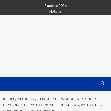
Saltar
7 agosto 2026
al
Noticias
contenido
Menú
primario
INICIO
NOTICIAS
CONGRESO: PROPONEN REDUCIR
PENSIONES DE INSTITUCIONES EDUCATIVAS, INSTITUTOS