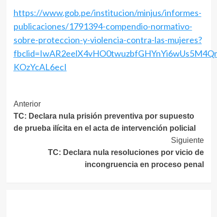
https://www.gob.pe/institucion/minjus/informes-
publicaciones/1791394-compendio-normativo-
sobre-proteccion-y-violencia-contra-las-mujeres?
fbclid=IwAR2eelX4vHO0twuzbfGHYnYi6wUs5M4
KOzYcAL6ecI
Navegación
Anterior
TC: Declara nula prisión preventiva por supuesto
de
de prueba ilícita en el acta de intervención policial
entradas
Siguiente
TC: Declara nula resoluciones por vicio de
incongruencia en proceso penal