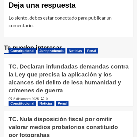
Deja una respuesta
Lo siento, debes estar
conectado
para publicar un
comentario.
Te pueden interesar
Constitucional
Jurisprudencia
Noticias
Penal
TC. Declaran infundadas demandas contra
la Ley que precisa la aplicación y los
alcances del delito de lesa humanidad y
crímenes de guerra
5 diciembre 2025
0
Constitucional
Noticias
Penal
TC. Nula disposición fiscal por omitir
valorar medios probatorios constituido
por fotografias