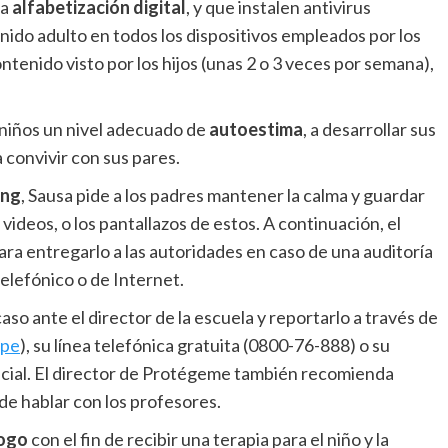
la
alfabetización digital
, y que instalen antivirus
enido adulto en todos los dispositivos empleados por los
tenido visto por los hijos (unas 2 o 3 veces por semana),
s niños un nivel adecuado de
autoestima
, a desarrollar sus
a convivir con sus pares.
ing
, Sausa pide a los padres mantener la calma y guardar
videos, o los pantallazos de estos. A continuación, el
para entregarlo a las autoridades en caso de una auditoría
 telefónico o de Internet.
 ante el director de la escuela y reportarlo a través de
.pe
), su línea telefónica gratuita (0800-76-888) o su
ial. El director de Protégeme también recomienda
 de hablar con los profesores.
logo
con el fin de recibir una terapia para el niño y la