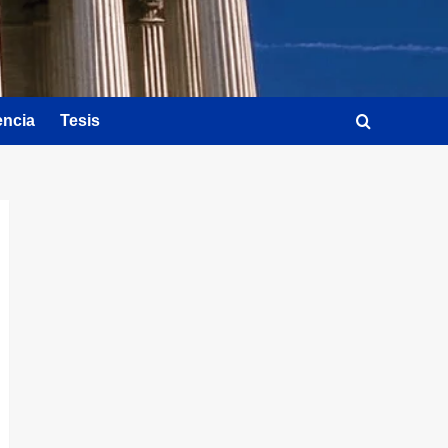
encia
Tesis