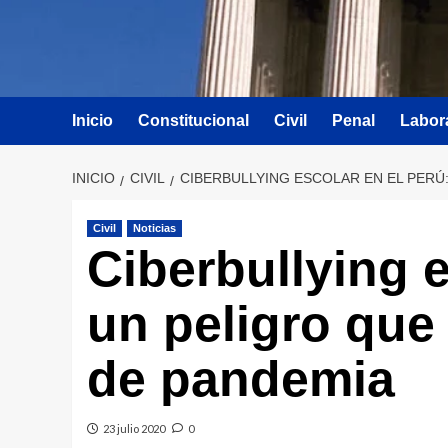
Inicio
Constitucional
Civil
Penal
Labor
INICIO
CIVIL
CIBERBULLYING ESCOLAR EN EL PERÚ
Civil
Noticias
Ciberbullying e
un peligro qu
de pandemia
23 julio 2020
0