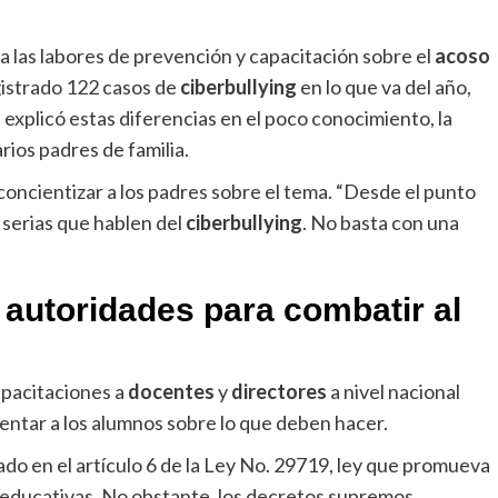
a las labores de prevención y capacitación sobre el
acoso
egistrado 122 casos de
ciberbullying
en lo que va del año,
 explicó estas diferencias en el poco conocimiento, la
rios padres de familia.
oncientizar a los padres sobre el tema. “Desde el punto
serias que hablen del
ciberbullying
. No basta con una
 autoridades para combatir al
apacitaciones a
docentes
y
directores
a nivel nacional
rientar a los alumnos sobre lo que deben hacer.
do en el artículo 6 de la Ley No. 29719, ley que promueva
es educativas. No obstante, los decretos supremos