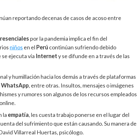
tinúan reportando decenas de casos de acoso entre
presenciales
por la pandemia implica el fin del
arios
niños
en el
Perú
continúan sufriendo debido
 se ejecuta vía
Internet
y se difunde en a través de las
nal y humillación hacia los demás a través de plataformas
,
WhatsApp
, entre otras. Insultos, mensajes o imágenes
 chismes y rumores son algunos de los recursos empleados
online.
n la
empatía
, les cuesta trabajo ponerse en el lugar del
 cuenta del sufrimiento que están causando. Su manera de
 David Villarreal Huertas, psicólogo.