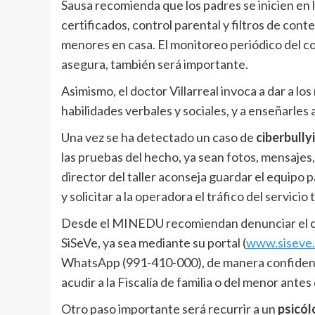
Sausa recomienda que los padres se inicien en 
certificados, control parental y filtros de cont
menores en casa. El monitoreo periódico del con
asegura, también será importante.
Asimismo, el doctor Villarreal invoca a dar a lo
habilidades verbales y sociales, y a enseñarles 
Una vez se ha detectado un caso de
ciberbully
las pruebas del hecho, ya sean fotos, mensajes, 
director del taller aconseja guardar el equipo 
y solicitar a la operadora el tráfico del servicio
Desde el MINEDU recomiendan denunciar el caso
SiSeVe, ya sea mediante su portal (
www.siseve
WhatsApp (991-410-000), de manera confidenc
acudir a la Fiscalía de familia o del menor antes
Otro paso importante será recurrir a un
psicó