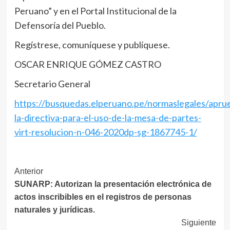
Peruano” y en el Portal Institucional de la
Defensoría del Pueblo.
Regístrese, comuníquese y publíquese.
OSCAR ENRIQUE GÓMEZ CASTRO
Secretario General
https://busquedas.elperuano.pe/normaslegales/apru
la-directiva-para-el-uso-de-la-mesa-de-partes-
virt-resolucion-n-046-2020dp-sg-1867745-1/
Navegación
Anterior
SUNARP: Autorizan la presentación electrónica de
de
actos inscribibles en el registros de personas
entradas
naturales y jurídicas.
Siguiente