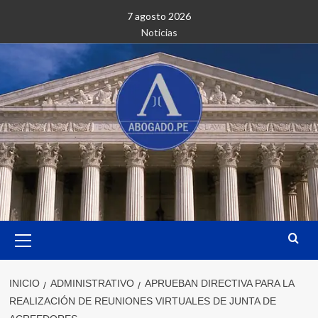
Saltar
7 agosto 2026
al
Noticias
contenido
Menú
primario
INICIO
ADMINISTRATIVO
APRUEBAN DIRECTIVA PARA LA
REALIZACIÓN DE REUNIONES VIRTUALES DE JUNTA DE