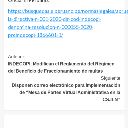
Oficial El Peruano.
https://busquedas.elperuano.pe/normaslegales/apru
la-directiva-n-001-2020-dir-cod-indecopi-
denomina-resolucion-n-000055-2020-
preindecopi-1866601-1/
Navegación
Anterior
INDECOPI: Modifican el Reglamento del Régimen
de
del Beneficio de Fraccionamiento de multas
entradas
Siguiente
Disponen correo electrónico para implementación
de “Mesa de Partes Virtual Administrativa en la
CSJLN”