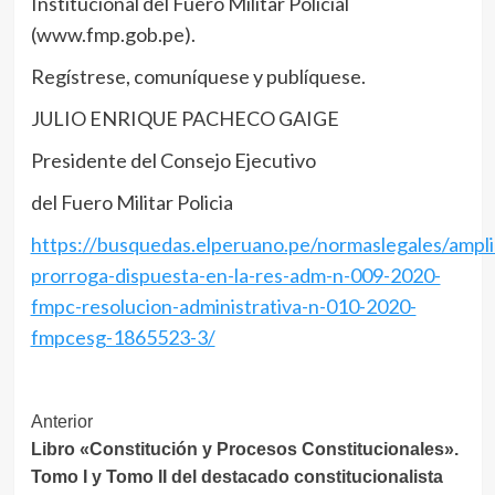
Institucional del Fuero Militar Policial
(www.fmp.gob.pe).
Regístrese, comuníquese y publíquese.
JULIO ENRIQUE PACHECO GAIGE
Presidente del Consejo Ejecutivo
del Fuero Militar Policia
https://busquedas.elperuano.pe/normaslegales/ampli
prorroga-dispuesta-en-la-res-adm-n-009-2020-
fmpc-resolucion-administrativa-n-010-2020-
fmpcesg-1865523-3/
Navegación
Anterior
Libro «Constitución y Procesos Constitucionales».
de
Tomo I y Tomo II del destacado constitucionalista