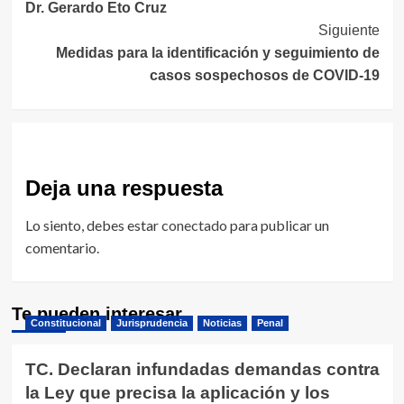
entradas
Dr. Gerardo Eto Cruz
Siguiente
Medidas para la identificación y seguimiento de
casos sospechosos de COVID-19
Deja una respuesta
Lo siento, debes estar
conectado
para publicar un
comentario.
Te pueden interesar
Constitucional
Jurisprudencia
Noticias
Penal
TC. Declaran infundadas demandas contra
la Ley que precisa la aplicación y los