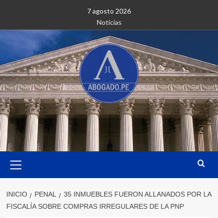
Saltar
7 agosto 2026
al
Noticias
contenido
Menú
primario
INICIO
PENAL
35 INMUEBLES FUERON ALLANADOS POR LA
FISCALÍA SOBRE COMPRAS IRREGULARES DE LA PNP