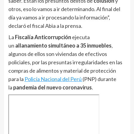
saber. Están los presuntos delitos de
colusión
y
otros, eso lo vamos a ir determinando. Al final del
día ya vamos a ir procesando la información”,
declaró el fiscal Abia a la prensa.
La
Fiscalía Anticorrupción
ejecuta
un
allanamiento simultáneo a 35 inmuebles
,
algunos de ellos son viviendas de efectivos
policiales, por las presuntas irregularidades en las
compras de alimentos y material de protección
para la
Policía Nacional del Perú
(PNP) durante
la
pandemia del nuevo coronavirus
.