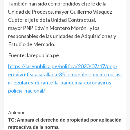
También han sido comprendidos el jefe de la
Unidad de Procesos, mayor Guillermo Vásquez
Cueto; el jefe de la Unidad Contractual,
mayor
PNP
Edwin Montero Morón ; y los
responsables de las unidades de Adquisiciones y
Estudio de Mercado.
Fuente: larepublica.pe
https://larepublica.pe/politica/2020/07/17/pnp-
en-vivo-fiscalia-allana-35-inmuebles-por-compras-
irregulares-durante-la-pandemia-coronavirus-
policia-nacional/
Navegación
Anterior
TC: Ampara el derecho de propiedad por aplicación
de
retroactiva de la norma